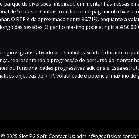
e parque de diversões, inspirado em montanhas-russas e na i
onal de 5 rolos e 3 linhas, com linhas de pagamento fixas e 
har. O RTP é de aproximadamente 96.71%, enquanto a volati
longo das sessões. O ganho máximo pode atingir até 50.000
e giros grátis, ativado por símbolos Scatter, durante o qua
nça, representando a progressão do percurso da montanha
entes ou funcionalidades progressivas adicionais. Essa es
álises objetivas de RTP, volatilidade e potencial máximo de
© 2025 Slot PG Soft. Contact Us:
admin@pgsoftslots.com.br