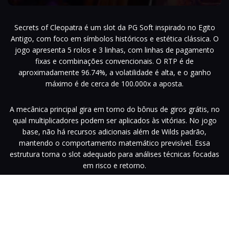
Secrets of Cleopatra é um slot da PG Soft inspirado no Egito
Antigo, com foco em símbolos históricos e estética clássica. O
jogo apresenta 5 rolos e 3 linhas, com linhas de pagamento
fixas e combinações convencionais. O RTP é de
aproximadamente 96.74%, a volatilidade é alta, e o ganho
máximo é de cerca de 100.000x a aposta.
A mecânica principal gira em torno do bônus de giros grátis, no
qual multiplicadores podem ser aplicados às vitórias. No jogo
base, não há recursos adicionais além de Wilds padrão,
mantendo o comportamento matemático previsível. Essa
estrutura torna o slot adequado para análises técnicas focadas
em risco e retorno.
Navegação
de