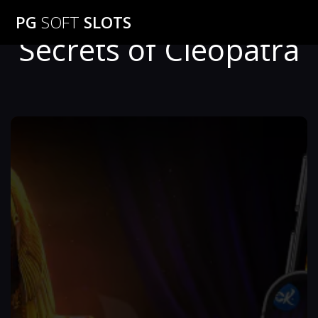
Skip
PG
SOFT
SLOTS
to
Secrets of Cleopatra
content