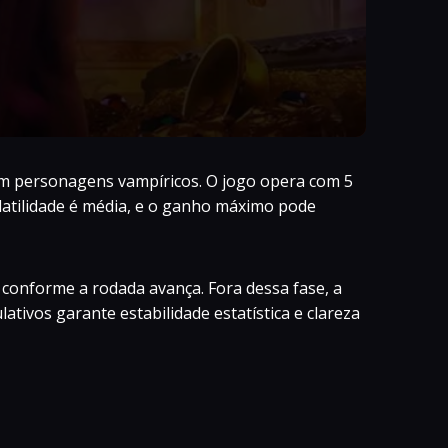
em personagens vampíricos. O jogo opera com 5
olatilidade é média, e o ganho máximo pode
 conforme a rodada avança. Fora dessa fase, a
ivos garante estabilidade estatística e clareza