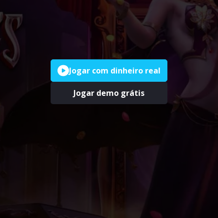
Jogar com dinheiro real
Jogar demo grátis